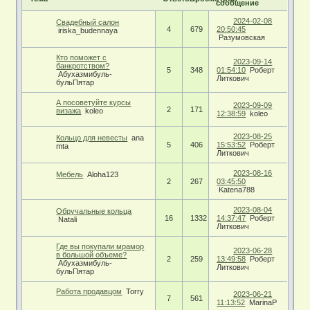
сообщение
2024-02-08
Свадебный салон
4
679
20:50:45
iriska_budennaya
Разумовская
Кто поможет с
2023-09-14
банкротством?
5
348
01:54:10
Роберт
Абухазмибуль-
Литкович
бульПятар
А посоветуйте курсы
2023-09-09
2
171
визажа
koleo
12:38:59
koleo
2023-08-25
Кольцо для невесты
ana
5
406
15:53:52
Роберт
mta
Литкович
2023-08-16
Мебель
Aloha123
2
267
03:45:50
Katena788
2023-08-04
Обручальные кольца
16
1332
14:37:47
Роберт
Natali
Литкович
Где вы покупали мрамор
2023-06-28
в большой объеме?
2
259
13:49:58
Роберт
Абухазмибуль-
Литкович
бульПятар
Работа продавцом
Torry
2023-06-21
7
561
11:13:52
MarinaP