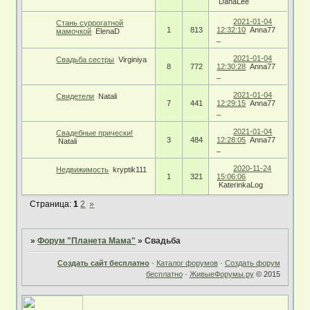
DanаLee
2021-01-04
Стань суррогатной
1
813
12:32:10
Anna77
мамочкой
ElenaD
_
2021-01-04
Свадьба сестры
Virginiya
8
772
12:30:28
Anna77
_
2021-01-04
Свидетели
Natali
7
441
12:29:15
Anna77
_
2021-01-04
Свадебные прически!
3
484
12:28:05
Anna77
Natali
_
2020-11-24
Недвижимость
kryptik111
1
321
15:06:06
KaterinkaLog
Страница:
1
2
»
»
Форум "Планета Мама"
»
Свадьба
Создать сайт бесплатно
·
Каталог форумов
·
Создать форум
бесплатно
·
ЖивыеФорумы.ру
© 2015