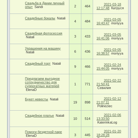
Свадьба в Дании личный
2021-03-18
2
464
опыт
Sandi
12:17:48
Катруся
Свадебные бокалы
Natali
2021-03-05
4
484
16:43:47
moriyya
Свадебная фотосессия
2021-03-05
3
433
Natali
16:41:06
moriyya
Украшения на машину
2021-03-05
6
436
Natali
16:38:57
moriyya
Свадебный торт
Natali
2021-02-24
9
466
15:44:05
moriyya
Предлагаем выгодное
2021-02-22
сотрудничество для
1
771
21:50:41
суррогатных матерей
Севилия
ElenaD
2021-02-12
Букет невесты
Natali
19
898
21:07:11
Polineziec
2021-02-06
Свадебное платье
Natali
10
514
13:33:50
KaterinkaLog
2021-01-20
Помоги бездетной паре
3
445
18:28:28
ElenaD