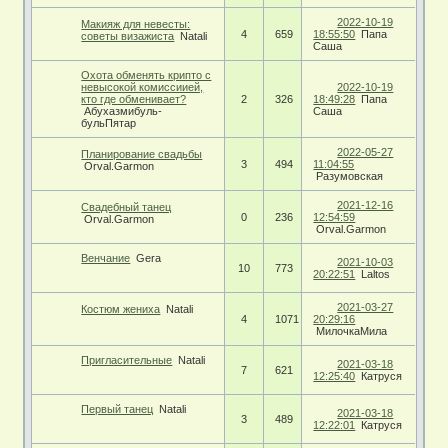
2022-10-19
Макияж для невесты:
4
659
18:55:50
Папа
советы визажиста
Natali
Саша
Охота обменять крипто с
невысокой комиссиией,
2022-10-19
кто где обменивает?
2
326
18:49:28
Папа
Абухазмибуль-
Саша
бульПятар
2022-05-27
Планирование свадьбы
3
494
11:04:55
Orval.Garmon
Разумовская
2021-12-16
Свадебный танец
0
236
12:54:59
Orval.Garmon
Orval.Garmon
Венчание
Gera
2021-10-03
10
773
20:22:51
Laltos
2021-03-27
Костюм жениха
Natali
4
1071
20:29:16
МилочкаМила
Пригласительные
Natali
2021-03-18
7
621
12:25:40
Катруся
Первый танец
Natali
2021-03-18
3
489
12:22:01
Катруся