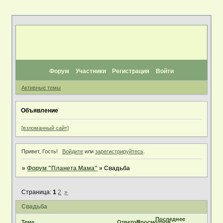
Форум
Участники
Регистрация
Войти
Активные темы
Объявление
[взломанный сайт]
Привет, Гость!
Войдите
или
зарегистрируйтесь
.
»
Форум "Планета Мама"
»
Свадьба
Страница:
1
2
»
Свадьба
Последнее
Тема
Ответов
Просмотров