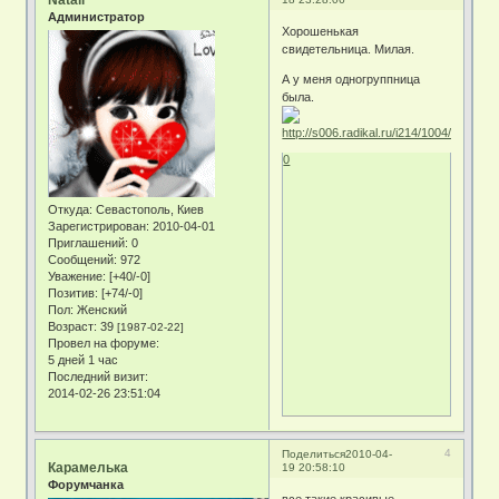
Администратор
Хорошенькая
свидетельница. Милая.
А у меня одногруппница
была.
0
Откуда:
Севастополь, Киев
Зарегистрирован
: 2010-04-01
Приглашений:
0
Сообщений:
972
Уважение:
[+40/-0]
Позитив:
[+74/-0]
Пол:
Женский
Возраст:
39
[1987-02-22]
Провел на форуме:
5 дней 1 час
Последний визит:
2014-02-26 23:51:04
4
Поделиться
2010-04-
Карамелька
19 20:58:10
Форумчанка