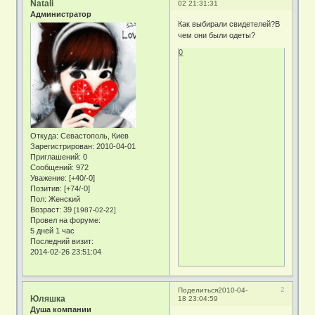
Natali
02 21:31:31
Администратор
Как выбирали свидетелей?В
чем они были одеты?
0
Откуда:
Севастополь, Киев
Зарегистрирован
: 2010-04-01
Приглашений:
0
Сообщений:
972
Уважение:
[+40/-0]
Позитив:
[+74/-0]
Пол:
Женский
Возраст:
39
[1987-02-22]
Провел на форуме:
5 дней 1 час
Последний визит:
2014-02-26 23:51:04
2
Поделиться
2010-04-
Юляшка
18 23:04:59
Душа компании