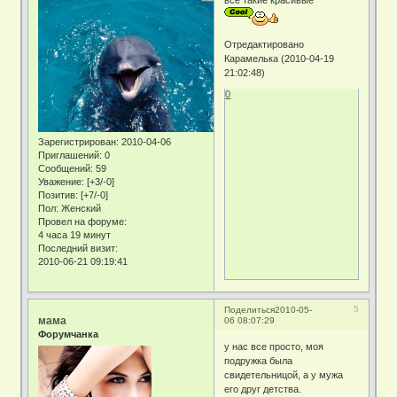
все такие красивые
Отредактировано
Карамелька (2010-04-19
21:02:48)
0
Зарегистрирован
: 2010-04-06
Приглашений:
0
Сообщений:
59
Уважение:
[+3/-0]
Позитив:
[+7/-0]
Пол:
Женский
Провел на форуме:
4 часа 19 минут
Последний визит:
2010-06-21 09:19:41
5
Поделиться
2010-05-
мама
06 08:07:29
Форумчанка
у нас все просто, моя
подружка была
свидетельницой, а у мужа
его друг детства.