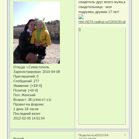
свидетель-друг моего мужа,а
свидетельница - моя
подружка, дружим 17 лет!
0
Откуда:
г.Севастополь
Зарегистрирован
: 2010-04-08
Приглашений:
0
Сообщений:
277
Уважение:
[+33/-0]
Позитив:
[+0/-0]
Пол:
Женский
Возраст:
38
[1988-07-13]
Провел на форуме:
1 день 18 часов
Последний визит:
2012-02-05 14:51:54
3
Поделиться
2010-04-
Natali
18 23:28:06