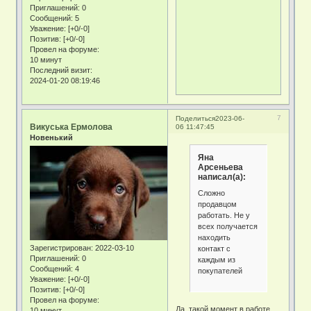
Приглашений:
0
Сообщений:
5
Уважение:
[+0/-0]
Позитив:
[+0/-0]
Провел на форуме:
10 минут
Последний визит:
2024-01-20 08:19:46
7
Поделиться
2023-06-
Викуська Ермолова
06 11:47:45
Новенький
Яна
Арсеньева
написал(а):
Сложно
продавцом
работать. Не у
всех получается
находить
Зарегистрирован
: 2022-03-10
контакт с
Приглашений:
0
каждым из
Сообщений:
4
покупателей
Уважение:
[+0/-0]
Позитив:
[+0/-0]
Провел на форуме:
Да, такой момент в работе
10 минут