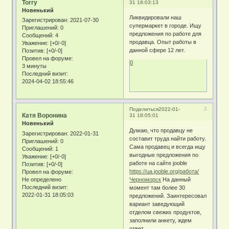
Torry
31 18:03:13
Новенький
Ликвидировали наш
Зарегистрирован
: 2021-07-30
супермаркет в городе. Ищу
Приглашений:
0
предложения по работе для
Сообщений:
4
продавца. Опыт работы в
Уважение:
[+0/-0]
данной сфере 12 лет.
Позитив:
[+0/-0]
Провел на форуме:
0
3 минуты
Последний визит:
2024-04-02 18:55:46
2
Поделиться
2022-01-
Катя Воронина
31 18:05:01
Новенький
Думаю, что продавцу не
Зарегистрирован
: 2022-01-31
составит труда найти работу.
Приглашений:
0
Сама продавец и всегда ищу
Сообщений:
1
выгодные предложения по
Уважение:
[+0/-0]
работе на сайте jooble
Позитив:
[+0/-0]
https://ua.jooble.org/работа/
Провел на форуме:
Не определено
Черноморск
На данный
Последний визит:
момент там более 30
2022-01-31 18:05:03
предложений. Заинтересовал
вариант заведующий
отделом свежих продуктов,
заполнили анкету, ждем
ответ.