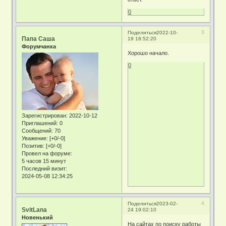
0
3
Поделиться
2022-10-
Папа Саша
19 18:52:20
Форумчанка
Хорошо начало.
0
Зарегистрирован
: 2022-10-12
Приглашений:
0
Сообщений:
70
Уважение:
[+0/-0]
Позитив:
[+0/-0]
Провел на форуме:
5 часов 15 минут
Последний визит:
2024-05-08 12:34:25
4
Поделиться
2023-02-
SvitLana
24 19:02:10
Новенький
На сайтах по поиску работы