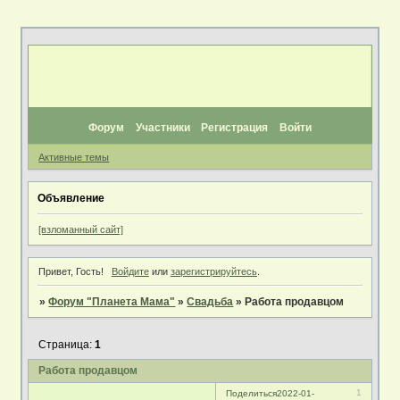
Форум
Участники
Регистрация
Войти
Активные темы
Объявление
[взломанный сайт]
Привет, Гость!
Войдите
или
зарегистрируйтесь
.
»
Форум "Планета Мама"
»
Свадьба
»
Работа продавцом
Страница:
1
Работа продавцом
1
Поделиться
2022-01-