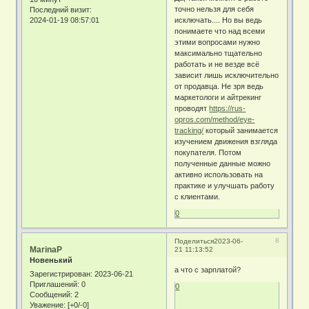
точно нельзя для себя
Последний визит:
исключать.... Но вы ведь
2024-01-19 08:57:01
понимаете что над всеми
этими вопросами нужно
максимально тщательно
работать и не везде всё
зависит лишь исключительно
от продавца. Не зря ведь
маркетологи и айтрекинг
проводят
https://rus-
opros.com/method/eye-
tracking/
который занимается
изучением движения взгляда
покупателя. Потом
полученные данные можно
активно использовать на
практике и улучшать работу
с клиентами.
0
8
Поделиться
2023-06-
MarinaP
21 11:13:52
Новенький
а что с зарплатой?
Зарегистрирован
: 2023-06-21
Приглашений:
0
0
Сообщений:
2
Уважение:
[+0/-0]