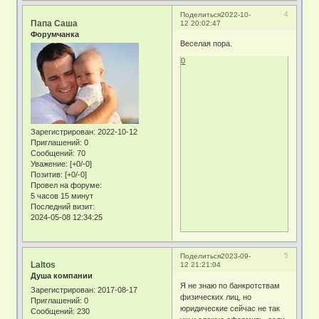
4
Поделиться
2022-10-
Папа Саша
12 20:02:47
Форумчанка
Веселая пора.
0
Зарегистрирован
: 2022-10-12
Приглашений:
0
Сообщений:
70
Уважение:
[+0/-0]
Позитив:
[+0/-0]
Провел на форуме:
5 часов 15 минут
Последний визит:
2024-05-08 12:34:25
5
Поделиться
2023-09-
Laltos
12 21:21:04
Душа компании
Я не знаю по банкротствам
Зарегистрирован
: 2017-08-17
физических лиц, но
Приглашений:
0
юридические сейчас не так
Сообщений:
230