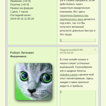
уж и сложно оформить, если
Уважение:
[+0/-0]
действовать через
Позитив:
[+0/-0]
грамотную юридическую
Провел на форуме:
1 день 7 часов
компанию. Вот здесь
Последний визит:
процедура банкротства
2024-09-16 11:05:28
юридического лица
делается
под ключ, так что Вы
получите желанный
результат довольно быстро и
без труда.
0
6
Поделиться
2023-09-
Роберт Литкович
14 01:54:10
Форумчанка
В этом онлайн казино я
нашел секрет успешных
выигрышей. Разнообразие
игр и щедрые бонусы
clubnika casino
сделали мой
опыт неповторимым. Здесь
каждая ставка приносит
радость и прибыль.
0