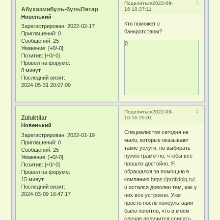
1
Поделиться
2022-09-
Абухазмибуль-бульПятар
16 10:37:11
Новенький
Кто поможет с
Зарегистрирован
: 2022-02-17
банкротством?
Приглашений:
0
Сообщений:
25
0
Уважение:
[+0/-0]
Позитив:
[+0/-0]
Провел на форуме:
8 минут
Последний визит:
2024-05-31 20:07:09
2
Поделиться
2022-09-
Zuluktilar
16 16:26:01
Новенький
Специалистов сегодня не
Зарегистрирован
: 2022-01-19
мало, которые оказывают
Приглашений:
0
такие услуги, но выбирать
Сообщений:
25
нужно грамотно, чтобы все
Уважение:
[+0/-0]
прошло достойно. Я
Позитив:
[+0/-0]
обращался за помощью в
Провел на форуме:
15 минут
компанию
https://profidolg.ru/
Последний визит:
и остался доволен тем, как у
2024-03-09 16:47:17
них все устроено. Уже
просто после консультации
было понятно, что в моем
случае получится списать