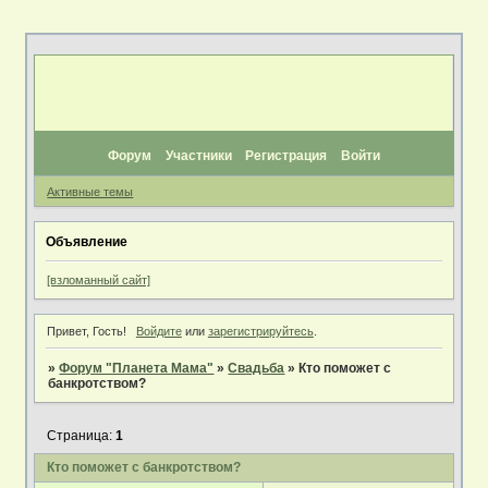
Форум
Участники
Регистрация
Войти
Активные темы
Объявление
[взломанный сайт]
Привет, Гость!
Войдите
или
зарегистрируйтесь
.
»
Форум "Планета Мама"
»
Свадьба
»
Кто поможет с
банкротством?
Страница:
1
Кто поможет с банкротством?