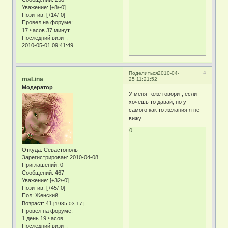
Уважение:
[+8/-0]
Позитив:
[+14/-0]
Провел на форуме:
17 часов 37 минут
Последний визит:
2010-05-01 09:41:49
4
Поделиться
2010-04-
maLina
25 11:21:52
Модератор
У меня тоже говорит, если
хочешь то давай, но у
самого как то желания я не
вижу...
0
Откуда:
Севастополь
Зарегистрирован
: 2010-04-08
Приглашений:
0
Сообщений:
467
Уважение:
[+32/-0]
Позитив:
[+45/-0]
Пол:
Женский
Возраст:
41
[1985-03-17]
Провел на форуме:
1 день 19 часов
Последний визит: