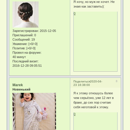
Я хочу, но муж не хочет. Не
знаю как заставить((
0
Зарегистрирован
: 2015-12-05
Приглашений:
0
Сообщений:
19
Уважение:
[+0/-0]
Позитив:
[+0/-0]
Провел на форуме:
40 минут
Последний визит:
2016-12-28 09:05:51
8
Поделиться
2020-04-
Marek
23 16:38:00
Новенький
Я к этому отношусь более
чем серьёзно, уже 12 лет в
браке, до сих пор считаю
себя неготовой к этому.
0