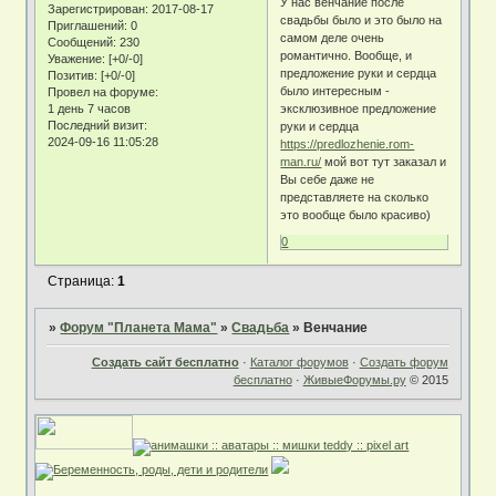
У нас венчание после
Зарегистрирован
: 2017-08-17
свадьбы было и это было на
Приглашений:
0
самом деле очень
Сообщений:
230
романтично. Вообще, и
Уважение:
[+0/-0]
предложение руки и сердца
Позитив:
[+0/-0]
было интересным -
Провел на форуме:
1 день 7 часов
эксклюзивное предложение
Последний визит:
руки и сердца
2024-09-16 11:05:28
https://predlozhenie.rom-
man.ru/
мой вот тут заказал и
Вы себе даже не
представляете на сколько
это вообще было красиво)
0
Страница:
1
»
Форум "Планета Мама"
»
Свадьба
»
Венчание
Создать сайт бесплатно
·
Каталог форумов
·
Создать форум
бесплатно
·
ЖивыеФорумы.ру
© 2015