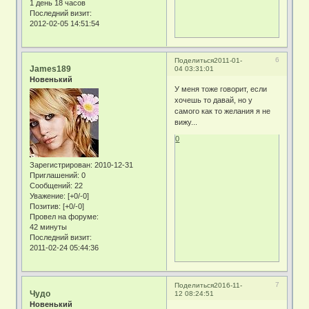
1 день 18 часов
Последний визит:
2012-02-05 14:51:54
6
Поделиться
2011-01-
James189
04 03:31:01
Новенький
У меня тоже говорит, если
хочешь то давай, но у
самого как то желания я не
вижу...
0
Зарегистрирован
: 2010-12-31
Приглашений:
0
Сообщений:
22
Уважение:
[+0/-0]
Позитив:
[+0/-0]
Провел на форуме:
42 минуты
Последний визит:
2011-02-24 05:44:36
7
Поделиться
2016-11-
Чудо
12 08:24:51
Новенький