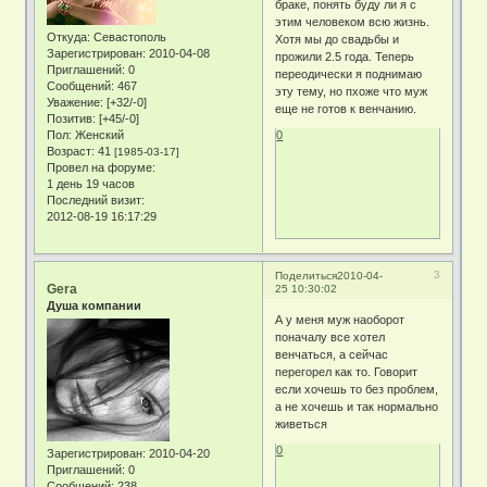
браке, понять буду ли я с
этим человеком всю жизнь.
Откуда:
Севастополь
Хотя мы до свадьбы и
Зарегистрирован
: 2010-04-08
прожили 2.5 года. Теперь
Приглашений:
0
переодически я поднимаю
Сообщений:
467
эту тему, но пхоже что муж
Уважение:
[+32/-0]
еще не готов к венчанию.
Позитив:
[+45/-0]
Пол:
Женский
0
Возраст:
41
[1985-03-17]
Провел на форуме:
1 день 19 часов
Последний визит:
2012-08-19 16:17:29
3
Поделиться
2010-04-
Gera
25 10:30:02
Душа компании
А у меня муж наоборот
поначалу все хотел
венчаться, а сейчас
перегорел как то. Говорит
если хочешь то без проблем,
а не хочешь и так нормально
живеться
0
Зарегистрирован
: 2010-04-20
Приглашений:
0
Сообщений:
238