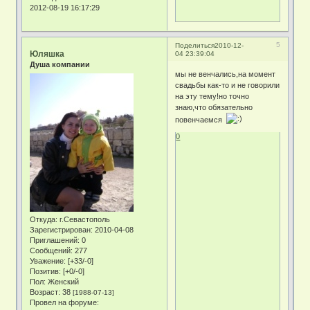
2012-08-19 16:17:29
5
Поделиться
2010-12-
Юляшка
04 23:39:04
Душа компании
мы не венчались,на момент
свадьбы как-то и не говорили
на эту тему!но точно
знаю,что обязательно
повенчаемся
0
Откуда:
г.Севастополь
Зарегистрирован
: 2010-04-08
Приглашений:
0
Сообщений:
277
Уважение:
[+33/-0]
Позитив:
[+0/-0]
Пол:
Женский
Возраст:
38
[1988-07-13]
Провел на форуме: