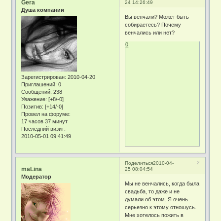
Gera
24 14:26:49
Душа компании
Вы венчали? Может быть
собираетесь? Почему
венчались или нет?
0
Зарегистрирован
: 2010-04-20
Приглашений:
0
Сообщений:
238
Уважение:
[+8/-0]
Позитив:
[+14/-0]
Провел на форуме:
17 часов 37 минут
Последний визит:
2010-05-01 09:41:49
2
Поделиться
2010-04-
maLina
25 08:04:54
Модератор
Мы не венчались, когда была
свадьба, то даже и не
думали об этом. Я очень
серьезно к этому отношусь.
Мне хотелось пожить в