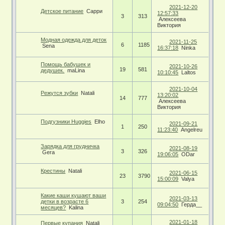
2021-12-20
Детское питание
Сарри
12:57:33
3
313
Алексеева
Виктория
Модная одежда для деток
2021-11-25
6
1185
Sena
16:37:18
Ninka
Помощь бабушек и
2021-10-26
19
581
дедушек.
maLina
10:10:45
Laltos
2021-10-04
Режутся зубки
Natali
13:20:02
14
777
Алексеева
Виктория
Подгузники Huggies
Elho
2021-09-21
1
250
11:23:40
Angelreu
Зарядка для грудничка
2021-08-19
3
326
Gera
19:06:05
ODar
Крестины
Natali
2021-06-15
23
3790
15:00:09
Valya
Какие каши кушают ваши
2021-03-13
детки в возрасте 6
3
254
09:04:50
Герда__
месяцев?
Kalina
2021-01-18
Первые купания
Natali