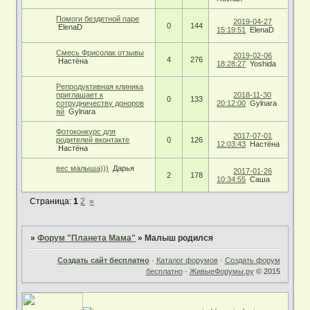
Помоги бездетной паре
2019-04-27
0
144
ElenaD
15:19:51
ElenaD
Смесь Фрисолак отзывы
2019-02-06
4
276
Настёна
18:28:27
Yoshida
Репродуктивная клиника
приглашает к
2018-11-30
0
133
сотрудничеству доноров
20:12:00
Gylnara
яй
Gylnara
Фотоконкурс для
2017-07-01
родителей вконтакте
0
126
12:03:43
Настёна
Настёна
вес малыша)))
Дарья
2017-01-26
2
178
10:34:55
Саша
Страница:
1
2
»
»
Форум "Планета Мама"
»
Малыш родился
Создать сайт бесплатно
·
Каталог форумов
·
Создать форум
бесплатно
·
ЖивыеФорумы.ру
© 2015