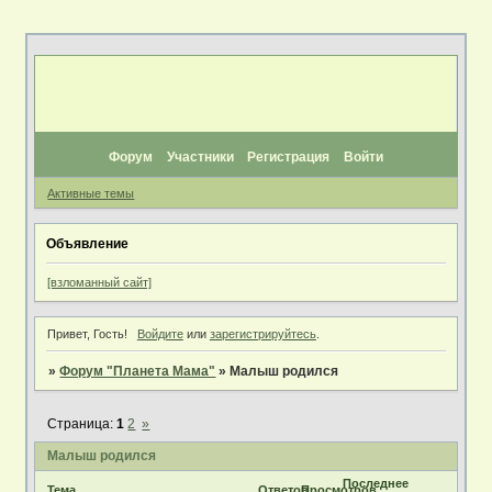
Форум
Участники
Регистрация
Войти
Активные темы
Объявление
[взломанный сайт]
Привет, Гость!
Войдите
или
зарегистрируйтесь
.
»
Форум "Планета Мама"
»
Малыш родился
Страница:
1
2
»
Малыш родился
Последнее
Тема
Ответов
Просмотров