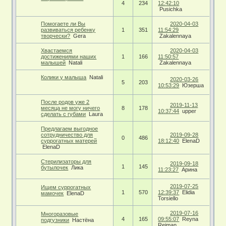
4
234
12:42:10
Pusichka
Помогаете ли Вы
2020-04-03
развиваться ребенку
1
351
11:54:29
творчески?
Gera
Zakalennaya
Хвастаемся
2020-04-03
достижениями наших
1
166
11:50:57
малышей
Natali
Zakalennaya
Колики у малыша
Natali
2020-03-26
5
203
10:53:29
Юзерша
После родов уже 2
2019-11-13
месяца не могу ничего
8
178
10:37:44
upper
сделать с губами
Laura
Предлагаем выгодное
сотрудничество для
2019-09-28
0
486
суррогатных матерей
18:12:40
ElenaD
ElenaD
Стерилизаторы для
2019-09-18
1
145
бутылочек
Лика
11:23:27
Арина
2019-07-25
Ищем суррогатных
1
570
12:39:37
Elidia
мамочек
ElenaD
Torsiello
2019-07-16
Многоразовые
4
165
09:55:07
Reyna
подгузники
Настёна
Reiman