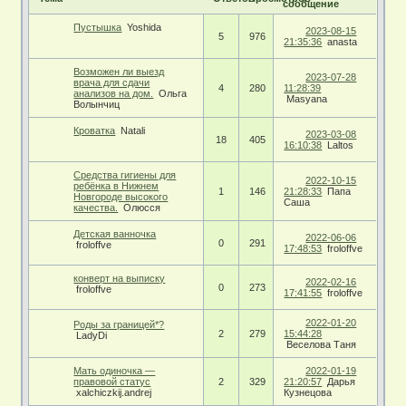
сообщение
Пустышка
Yoshida
2023-08-15
5
976
21:35:36
anasta
Возможен ли выезд
2023-07-28
врача для сдачи
4
280
11:28:39
анализов на дом.
Ольга
Masyana
Волынчиц
Кроватка
Natali
2023-03-08
18
405
16:10:38
Laltos
Средства гигиены для
2022-10-15
ребёнка в Нижнем
1
146
21:28:33
Папа
Новгороде высокого
Саша
качества.
Олюсся
Детская ванночка
2022-06-06
0
291
froloffve
17:48:53
froloffve
конверт на выписку
2022-02-16
0
273
froloffve
17:41:55
froloffve
2022-01-20
Роды за границей*?
2
279
15:44:28
LadyDi
Веселова Таня
Мать одиночка —
2022-01-19
правовой статус
2
329
21:20:57
Дарья
xalchiczkij.andrej
Кузнецова