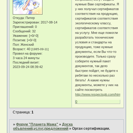
нужные Вам сертификаты. Я
у них получал сертификатов
соответствия на продукцию,
Откуда:
Питер
сертификатов соответствия
Зарегистрирован
: 2017-08-14
экологическому классу,
Приглашений:
0
сертификатов соответствия
Сообщений:
32
на услугу. Мне еще помогли
Уважение:
[+0/-0]
разработать технические
Позитив:
[+0/-0]
условия и стандарты на
Пол:
Женский
продукцию, тоже нужные
Возраст:
40
[1985-09-11]
документы, если Вы что-то
Провел на форуме:
производите. Только сразу
3 часа 24 минуты
соберите нужный пакет
Последний визит:
документов, так дело
2023-09-24 08:39:42
быстрее пойдет, не будите к
ребятам по несколько раз
бегать! А какие нужны
документы, можете у них на
сайте посмотреть
http://www.respectspb.com/html/ru/inne
0
Страница:
1
»
Форум "Планета Мама"
»
Доска
объвлений,услуг,предложений
»
Орган сертификации.