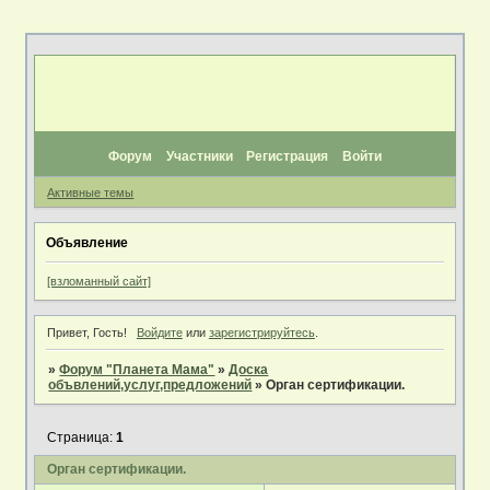
Форум
Участники
Регистрация
Войти
Активные темы
Объявление
[взломанный сайт]
Привет, Гость!
Войдите
или
зарегистрируйтесь
.
»
Форум "Планета Мама"
»
Доска
объвлений,услуг,предложений
»
Орган сертификации.
Страница:
1
Орган сертификации.