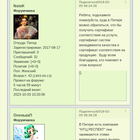
1
Поделиться
2018-02-
NataK
05 08:24:36
Форумчанка
Ребята, подскажите
пожалуйста, куда в Питере
можно обратиться, что-бы
получить сертификат
соответствия на услуги,
сертификат систем
Откуда:
Питер
менеджмента качества и
Зарегистрирован
: 2017-08-17
сертификат соответствия на
Приглашений:
0
продукцию . Буду всем
Сообщений:
32
благодарна, кто поможет в
Уважение:
[+0/-0]
этом вопросе!
Позитив:
[+0/-0]
Пол:
Женский
0
Возраст:
42
[1983-09-13]
Провел на форуме:
5 часов 59 минут
Последний визит:
2023-10-03 10:20:06
2
Поделиться
2018-02-
ОленькаП
05 08:39:28
Форумчанка
В Питере есть компания
"НТЦ РЕСПЕКТ" они
занимаются этими
вопросами, могут выдать