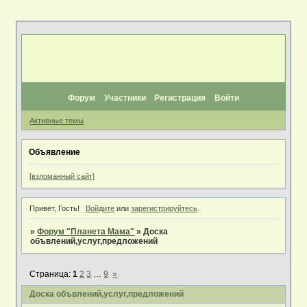
Форум
Участники
Регистрация
Войти
Активные темы
Объявление
[взломанный сайт]
Привет, Гость!
Войдите
или
зарегистрируйтесь
.
»
Форум "Планета Мама"
»
Доска
объвлений,услуг,предложений
Страница:
1
2
3
…
9
»
Доска объвлений,услуг,предложений