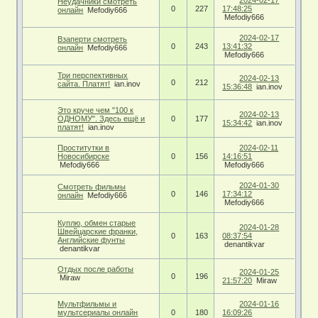
Неудачники смотреть
0
227
17:48:25
онлайн
Mefodiy666
Mefodiy666
2024-02-17
Взаперти смотреть
0
243
13:41:32
онлайн
Mefodiy666
Mefodiy666
Три перспективных
2024-02-13
0
212
сайта. Платят!
ian.inov
15:36:48
ian.inov
Это круче чем "100 к
2024-02-13
ОДНОМУ". Здесь ещё и
0
177
15:34:42
ian.inov
платят!
ian.inov
Проститутки в
2024-02-11
Новосибирске
0
156
14:16:51
Mefodiy666
Mefodiy666
2024-01-30
Смотреть фильмы
0
146
17:34:12
онлайн
Mefodiy666
Mefodiy666
Куплю, обмен старые
2024-01-28
Швейцарские франки,
0
163
08:37:54
Английские фунты
denantikvar
denantikvar
Отдых после работы
2024-01-25
0
196
Miraw
21:57:20
Miraw
Мультфильмы и
2024-01-16
мультсериалы онлайн
0
180
16:09:26