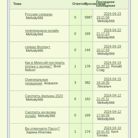
Последнее
Тема
Ответов
Просмотров
сообщение
2024-04-23
Русские сериалы
0
5887
19:21:58
Mefodiy666
Mefodiy666
2024-04-22
телепередачи онлайн
0
169
21:17:23
Mefodiy666
Mefodiy666
2024-04-19
сериал Фоллаут
0
144
16:17:43
Mefodiy666
Mefodiy666
Как в Minecraft построить
2024-04-19
ателье с модом?
Brett
1
178
01:20:15
Ronald
Nelson
Craig
2024-04-15
Оригинальные
3
382
18:18:30
украшения
Anduinrin
Лихалыч
2024-04-12
Смотреть фильмы 2023
0
162
21:25:11
Mefodiy666
Mefodiy666
2024-04-12
Смотреть мультики
0
169
17:00:49
онлайн
Mefodiy666
Mefodiy666
2024-04-10
Вы отмечаете Пасху?
1
174
18:41:43
Катя
Зарина Ипатова
Топова