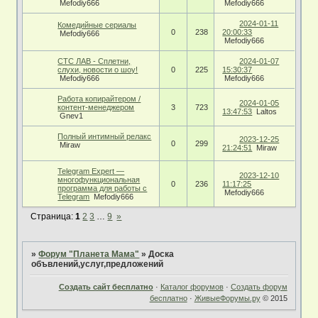
Mefodiy666
Mefodiy666
2024-01-11
Комедийные сериалы
0
238
20:00:33
Mefodiy666
Mefodiy666
СТС ЛАВ - Сплетни,
2024-01-07
слухи, новости о шоу!
0
225
15:30:37
Mefodiy666
Mefodiy666
Работа копирайтером /
2024-01-05
контент-менеджером
3
723
13:47:53
Laltos
Gnev1
Полный интимный релакс
2023-12-25
0
299
Miraw
21:24:51
Miraw
Telegram Expert —
2023-12-10
многофункциональная
0
236
11:17:25
программа для работы с
Mefodiy666
Telegram
Mefodiy666
Страница:
1
2
3
…
9
»
»
Форум "Планета Мама"
»
Доска
объвлений,услуг,предложений
Создать сайт бесплатно
·
Каталог форумов
·
Создать форум
бесплатно
·
ЖивыеФорумы.ру
© 2015