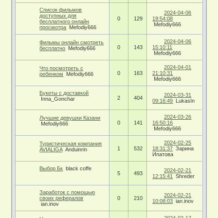
Список фильмов
2024-04-06
доступных для
0
129
19:54:08
бесплатного онлайн
Mefodiy666
просмотра
Mefodiy666
2024-04-06
Фильмы онлайн смотреть
0
143
15:10:11
бесплатно
Mefodiy666
Mefodiy666
2024-04-01
Что посмотреть с
0
163
21:10:31
ребенком
Mefodiy666
Mefodiy666
Букеты с доставкой
2024-03-31
2
404
Inna_Gonchar
09:16:49
LukasIn
2024-03-26
Лучшие девушки Казани
0
141
16:50:16
Mefodiy666
Mefodiy666
2024-02-25
Туристическая компания
1
532
18:31:37
Зарина
AVIALIGA
Anduinrin
Ипатова
Выбор Бк
black coffe
2024-02-21
5
493
12:15:41
Shreder
Заработок с помощью
2024-02-21
своих рефералов
0
210
10:08:03
ian.inov
ian.inov
2024-02-17