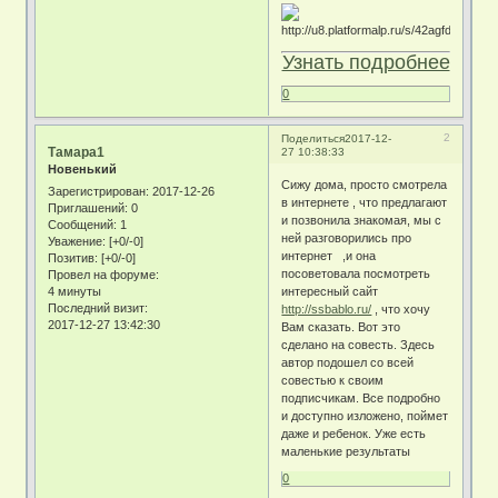
Узнать подробнее
0
2
Поделиться
2017-12-
Тамара1
27 10:38:33
Новенький
Сижу дома, просто смотрела
Зарегистрирован
: 2017-12-26
в интернете , что предлагают
Приглашений:
0
и позвонила знакомая, мы с
Сообщений:
1
ней разговорились про
Уважение:
[+0/-0]
интернет ,и она
Позитив:
[+0/-0]
посоветовала посмотреть
Провел на форуме:
4 минуты
интересный сайт
Последний визит:
http://ssbablo.ru/
, что хочу
2017-12-27 13:42:30
Вам сказать. Вот это
сделано на совесть. Здесь
автор подошел со всей
совестью к своим
подписчикам. Все подробно
и доступно изложено, поймет
даже и ребенок. Уже есть
маленькие результаты
0