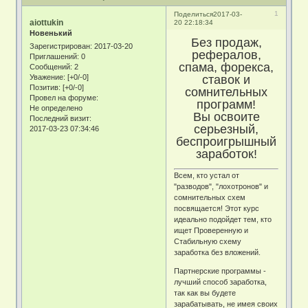
1
Поделиться
2017-03-
aiottukin
20 22:18:34
Новенький
Без продаж,
Зарегистрирован
: 2017-03-20
рефералов,
Приглашений:
0
спама, форекса,
Сообщений:
2
ставок и
Уважение:
[+0/-0]
Позитив:
[+0/-0]
сомнительных
Провел на форуме:
программ!
Не определено
Вы освоите
Последний визит:
серьезный,
2017-03-23 07:34:46
беспроигрышный
заработок!
Всем, кто устал от
"разводов", "лохотронов" и
сомнительных схем
посвящается! Этот курс
идеально подойдет тем, кто
ищет Проверенную и
Стабильную схему
заработка без вложений.
Партнерские программы -
лучший способ заработка,
так как вы будете
зарабатывать, не имея своих