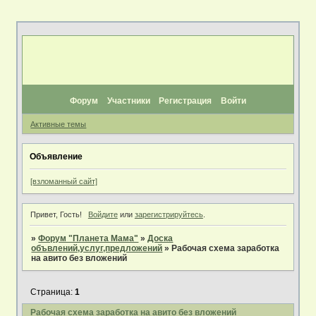
Форум
Участники
Регистрация
Войти
Активные темы
Объявление
[взломанный сайт]
Привет, Гость!
Войдите
или
зарегистрируйтесь
.
»
Форум "Планета Мама"
»
Доска
объвлений,услуг,предложений
»
Рабочая схема заработка
на авито без вложений
Страница:
1
Рабочая схема заработка на авито без вложений