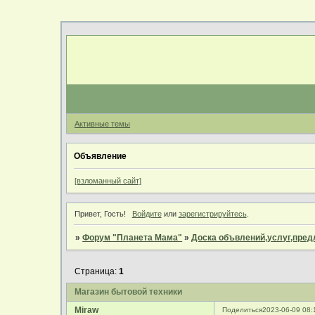
Активные темы
Объявление
[взломанный сайт]
Привет, Гость!
Войдите
или
зарегистрируйтесь
.
»
Форум "Планета Мама"
»
Доска объвлений,услуг,пре
Страница:
1
Магазин бытовой техники
Miraw
Поделиться
2023-06-09 08: