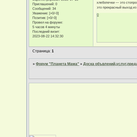
хлебопечки — это стопро
Приглашений:
0
это прекрасный выход из 
Сообщений:
34
Уважение:
[+0/-0]
0
Позитив:
[+0/-0]
Провел на форуме:
5 часов 4 минуты
Последний визит:
2023-08-22 14:32:30
Страница:
1
»
Форум "Планета Мама"
»
Доска объвлений,услуг,пре