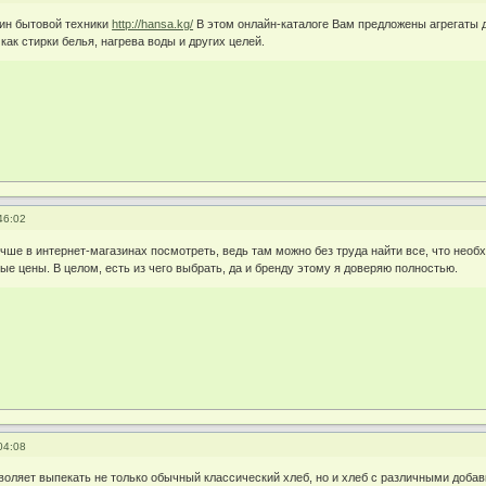
ин бытовой техники
http://hansa.kg/
В этом онлайн-каталоге Вам предложены агрегаты д
 как стирки белья, нагрева воды и других целей.
46:02
учше в интернет-магазинах посмотреть, ведь там можно без труда найти все, что нео
ые цены. В целом, есть из чего выбрать, да и бренду этому я доверяю полностью.
04:08
воляет выпекать не только обычный классический хлеб, но и хлеб с различными добав