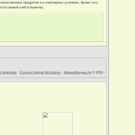
 качественных продуктов и в санитарных условиях. Кроме того,
ести свежий хлеб и выпечку.
ог форумов
·
Создать форум бесплатно
·
ЖивыеФорумы.ру
© 2015