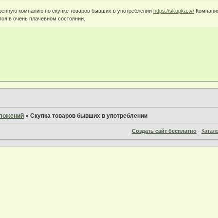
ренную компанию по скупке товаров бывших в употреблении
https://skupka.tv/
Компания
тся в очень плачевном состоянии.
дложений
»
Скупка товаров бывших в употреблении
Создать сайт бесплатно
·
Катал