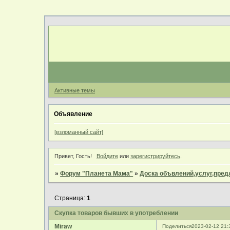
Активные темы
Объявление
[взломанный сайт]
Привет, Гость!
Войдите
или
зарегистрируйтесь
.
»
Форум "Планета Мама"
»
Доска объвлений,услуг,пре
Страница:
1
Скупка товаров бывших в употреблении
Miraw
Поделиться
2023-02-12 21: