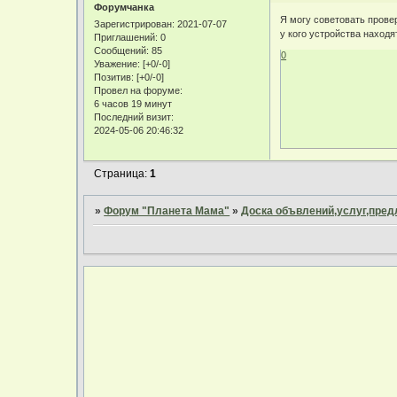
Форумчанка
Я могу советовать прове
Зарегистрирован
: 2021-07-07
у кого устройства находя
Приглашений:
0
Сообщений:
85
0
Уважение:
[+0/-0]
Позитив:
[+0/-0]
Провел на форуме:
6 часов 19 минут
Последний визит:
2024-05-06 20:46:32
Страница:
1
»
Форум "Планета Мама"
»
Доска объвлений,услуг,пре