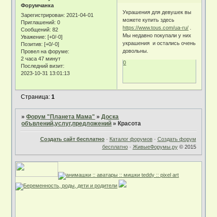
Форумчанка
Украшения для девушек вы
Зарегистрирован
: 2021-04-01
можете купить здесь
Приглашений:
0
https://www.tous.com/ua-ru/
.
Сообщений:
82
Мы недавно покупали у них
Уважение:
[+0/-0]
украшения и остались очень
Позитив:
[+0/-0]
довольны.
Провел на форуме:
2 часа 47 минут
0
Последний визит:
2023-10-31 13:01:13
Страница:
1
»
Форум "Планета Мама"
»
Доска
объвлений,услуг,предложений
»
Красота
Создать сайт бесплатно
·
Каталог форумов
·
Создать форум
бесплатно
·
ЖивыеФорумы.ру
© 2015