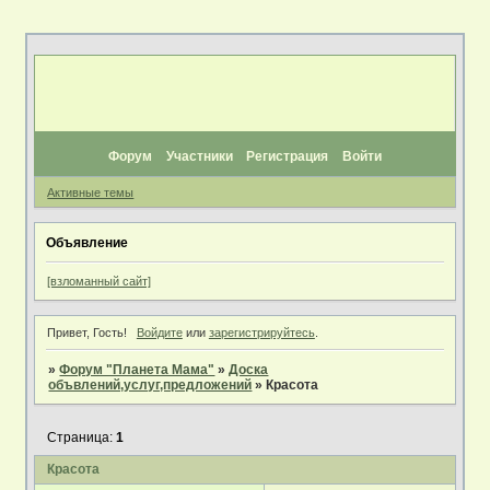
Форум
Участники
Регистрация
Войти
Активные темы
Объявление
[взломанный сайт]
Привет, Гость!
Войдите
или
зарегистрируйтесь
.
»
Форум "Планета Мама"
»
Доска
объвлений,услуг,предложений
»
Красота
Страница:
1
Красота