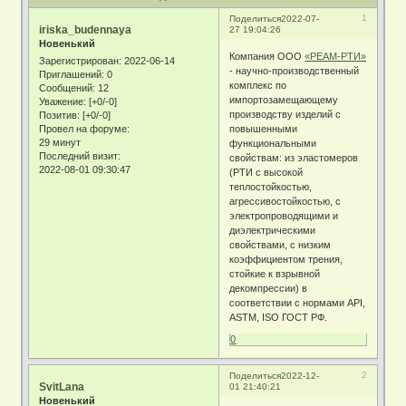
1
Поделиться
2022-07-
iriska_budennaya
27 19:04:26
Новенький
Компания ООО
«РЕАМ-РТИ»
Зарегистрирован
: 2022-06-14
- научно-производственный
Приглашений:
0
комплекс по
Сообщений:
12
импортозамещающему
Уважение:
[+0/-0]
производству изделий с
Позитив:
[+0/-0]
повышенными
Провел на форуме:
29 минут
функциональными
Последний визит:
свойствам: из эластомеров
2022-08-01 09:30:47
(РТИ с высокой
теплостойкостью,
агрессивостойкостью, с
электропроводящими и
диэлектрическими
свойствами, с низким
коэффициентом трения,
стойкие к взрывной
декомпрессии) в
соответствии с нормами API,
ASTM, ISO ГОСТ РФ.
0
2
Поделиться
2022-12-
SvitLana
01 21:40:21
Новенький