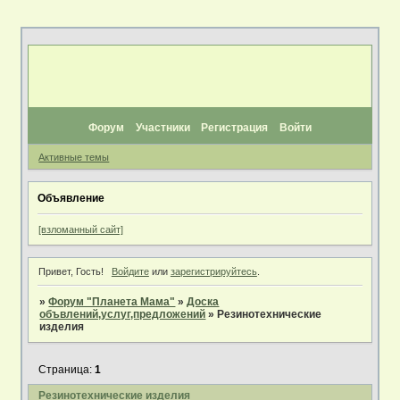
Форум
Участники
Регистрация
Войти
Активные темы
Объявление
[взломанный сайт]
Привет, Гость!
Войдите
или
зарегистрируйтесь
.
»
Форум "Планета Мама"
»
Доска
объвлений,услуг,предложений
»
Резинотехнические
изделия
Страница:
1
Резинотехнические изделия