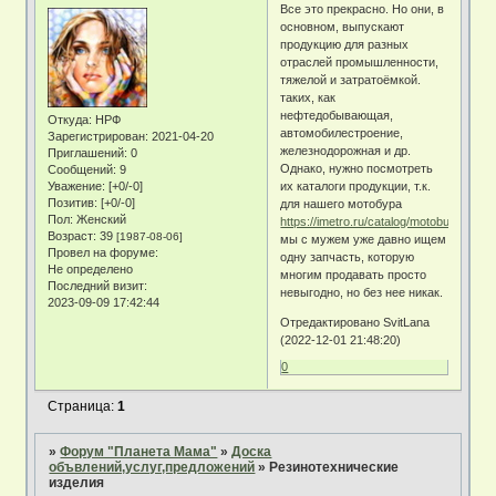
Все это прекрасно. Но они, в
основном, выпускают
продукцию для разных
отраслей промышленности,
тяжелой и затратоёмкой.
таких, как
нефтедобывающая,
Откуда:
HРФ
автомобилестроение,
Зарегистрирован
: 2021-04-20
железнодорожная и др.
Приглашений:
0
Однако, нужно посмотреть
Сообщений:
9
Уважение:
[+0/-0]
их каталоги продукции, т.к.
Позитив:
[+0/-0]
для нашего мотобура
Пол:
Женский
https://imetro.ru/catalog/motobury
Возраст:
39
[1987-08-06]
мы с мужем уже давно ищем
Провел на форуме:
одну запчасть, которую
Не определено
многим продавать просто
Последний визит:
невыгодно, но без нее никак.
2023-09-09 17:42:44
Отредактировано SvitLana
(2022-12-01 21:48:20)
0
Страница:
1
»
Форум "Планета Мама"
»
Доска
объвлений,услуг,предложений
»
Резинотехнические
изделия