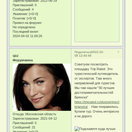
Зарегистрирован
: 2022-06-19
Приглашений:
0
Сообщений:
4
Уважение:
[+0/-0]
Позитив:
[+0/-0]
Провел на форуме:
Не определено
Последний визит:
2024-04-02 11:09:26
4
Поделиться
2022-10-
qaz
08 12:44:49
Форумчанка
Советуем посмотреть
площадку Trip Rated. Это
туристический путеводитель
от экспертов. Там много
направлений для туристов.
Мы там нашли "30 лучших
достопримечательностей
Брянска"
https://triprated.ru/dostoprimechatelnosti
brjanska/
. Нам понравилось.
Купили тур. Очень интересно
Откуда:
Московская область
и не дорого.
Зарегистрирован
: 2021-04-12
Приглашений:
0
Сообщений:
31
Уважение:
[+0/-0]