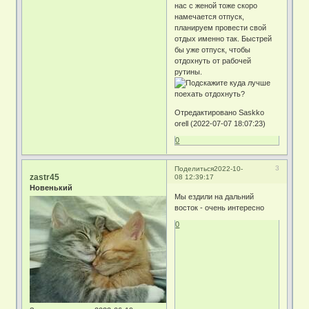
нас с женой тоже скоро
намечается отпуск,
планируем провести свой
отдых именно так. Быстрей
бы уже отпуск, чтобы
отдохнуть от рабочей
рутины.
Отредактировано Saskko
orell (2022-07-07 18:07:23)
0
3
Поделиться
2022-10-
zastr45
08 12:39:17
Новенький
Мы ездили на дальний
восток - очень интересно
0