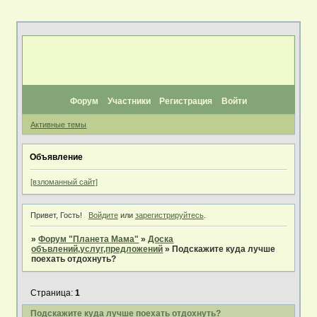
Форум
Участники
Регистрация
Войти
Активные темы
Объявление
[взломанный сайт]
Привет, Гость!
Войдите
или
зарегистрируйтесь
.
»
Форум "Планета Мама"
»
Доска
объвлений,услуг,предложений
»
Подскажите куда лучше
поехать отдохнуть?
Страница:
1
Подскажите куда лучше поехать отдохнуть?