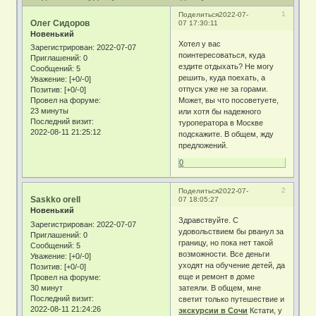
1
Поделиться
2022-07-
Олег Сидоров
07 17:30:11
Новенький
Хотел у вас
Зарегистрирован
: 2022-07-07
поинтересоваться, куда
Приглашений:
0
ездите отдыхать? Не могу
Сообщений:
5
решить, куда поехать, а
Уважение:
[+0/-0]
отпуск уже не за горами.
Позитив:
[+0/-0]
Может, вы что посоветуете,
Провел на форуме:
23 минуты
или хотя бы надежного
Последний визит:
туроператора в Москве
2022-08-11 21:25:12
подскажите. В общем, жду
предложений.
0
2
Поделиться
2022-07-
Saskko orell
07 18:05:27
Новенький
Здравствуйте. С
Зарегистрирован
: 2022-07-07
удовольствием бы рванул за
Приглашений:
0
границу, но пока нет такой
Сообщений:
5
возможности. Все деньги
Уважение:
[+0/-0]
уходят на обучение детей, да
Позитив:
[+0/-0]
еще и ремонт в доме
Провел на форуме:
30 минут
затеяли. В общем, мне
Последний визит:
светит только путешествие и
2022-08-11 21:24:26
экскурсии в Сочи
Кстати, у