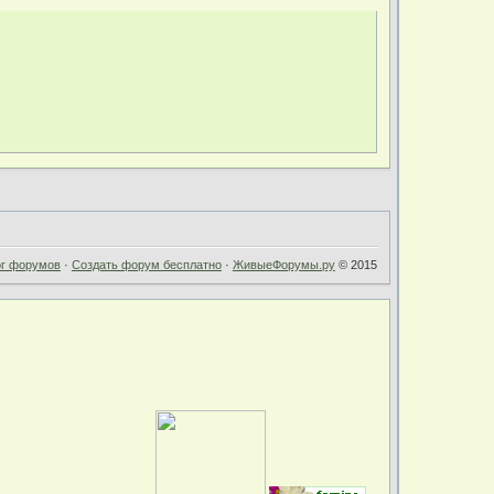
ог форумов
·
Создать форум бесплатно
·
ЖивыеФорумы.ру
© 2015