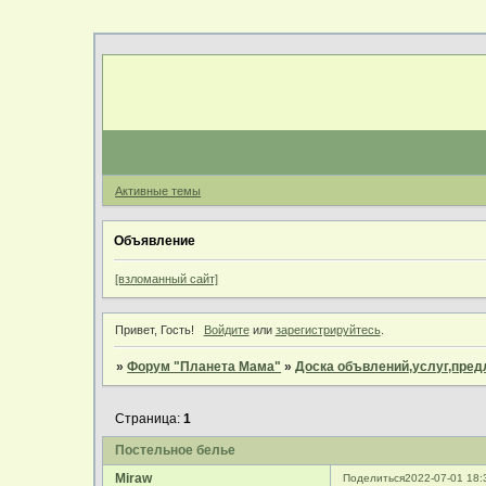
Активные темы
Объявление
[взломанный сайт]
Привет, Гость!
Войдите
или
зарегистрируйтесь
.
»
Форум "Планета Мама"
»
Доска объвлений,услуг,пре
Страница:
1
Постельное белье
Miraw
Поделиться
2022-07-01 18: