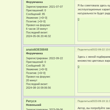
Форумчанка
Я бы советовала здесь к
Зарегистрирован
: 2021-07-07
эксплуатационные характе
Приглашений:
0
натуральности будет рад
Сообщений:
85
Уважение:
[+0/-0]
0
Позитив:
[+0/-0]
Провел на форуме:
6 часов 19 минут
Последний визит:
2024-05-06 20:46:32
anatolii3838848
Поделиться
2022-09-22 13:
Форумчанка
Здесь с женой подбираем
Зарегистрирован
: 2022-09-22
множество цветовых вари
Приглашений:
0
Сообщений:
30
0
Уважение:
[+0/-0]
Позитив:
[+0/-0]
Провел на форуме:
20 минут
Последний визит:
2024-08-16 09:06:56
Ритуся
Поделиться
2023-09-19 11:
Новенький
Автор, вы попробуйте за
Зарегистрирован
: 2023-09-06