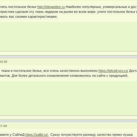
упить постельное белье
http://eleganttex.ru
Наиболее популярные, универсальные и дост
ристики сделали эту ткань лидером на рынке во всем мире. упите постельное белье из
овать вас своими характеристиками.
04:30
 ткани и постельное белье, все очень качественно выполнено
https://tekstil-pro.ru/
Дост
антов. Для более детального ознакомления ознакомьтесь на сайте с продукцией.
37:49
кажите у СайлиД
https://sailid.ru/.
Сразу почувствуете разницу, качество прямо пушка