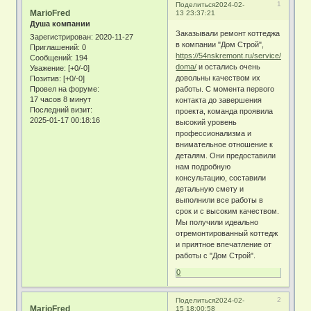
1
Поделиться
2024-02-
MarioFred
13 23:37:21
Душа компании
Заказывали ремонт коттеджа
Зарегистрирован
: 2020-11-27
в компании "Дом Строй",
Приглашений:
0
https://54nskremont.ru/service/remont-
Сообщений:
194
doma/
и остались очень
Уважение:
[+0/-0]
довольны качеством их
Позитив:
[+0/-0]
работы. С момента первого
Провел на форуме:
17 часов 8 минут
контакта до завершения
Последний визит:
проекта, команда проявила
2025-01-17 00:18:16
высокий уровень
профессионализма и
внимательное отношение к
деталям. Они предоставили
нам подробную
консультацию, составили
детальную смету и
выполнили все работы в
срок и с высоким качеством.
Мы получили идеально
отремонтированный коттедж
и приятное впечатление от
работы с "Дом Строй".
0
2
Поделиться
2024-02-
MarioFred
15 18:00:58