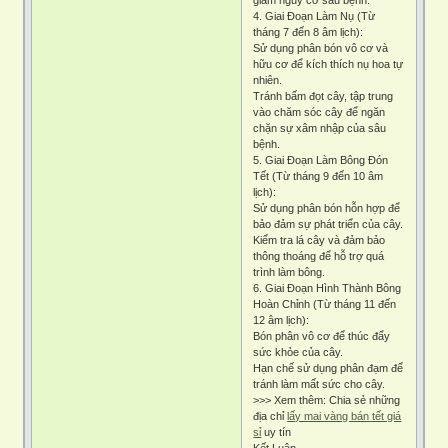
4. Giai Đoạn Làm Nụ (Từ
tháng 7 đến 8 âm lịch):
Sử dụng phân bón vô cơ và
hữu cơ để kích thích nụ hoa tự
nhiên.
Tránh bấm đọt cây, tập trung
vào chăm sóc cây để ngăn
chặn sự xâm nhập của sâu
bệnh.
5. Giai Đoạn Làm Bông Đón
Tết (Từ tháng 9 đến 10 âm
lịch):
Sử dụng phân bón hỗn hợp để
bảo đảm sự phát triển của cây.
Kiểm tra lá cây và đảm bảo
thông thoáng để hỗ trợ quá
trình làm bông.
6. Giai Đoạn Hình Thành Bông
Hoàn Chỉnh (Từ tháng 11 đến
12 âm lịch):
Bón phân vô cơ để thúc đẩy
sức khỏe của cây.
Hạn chế sử dụng phân đạm để
tránh làm mất sức cho cây.
>>> Xem thêm: Chia sẻ những
địa chỉ
lấy mai vàng bán tết giá
sỉ
uy tín
Kết Luận