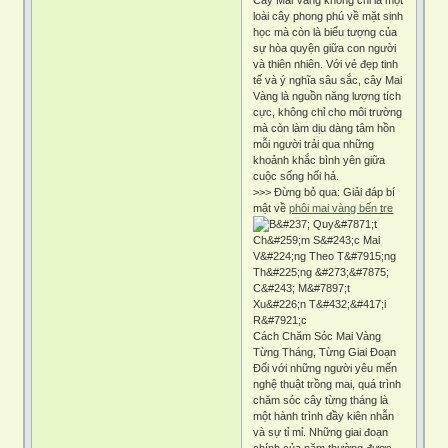
loài cây phong phú về mặt sinh
học mà còn là biểu tượng của
sự hòa quyện giữa con người
và thiên nhiên. Với vẻ đẹp tinh
tế và ý nghĩa sâu sắc, cây Mai
Vàng là nguồn năng lượng tích
cực, không chỉ cho môi trường
mà còn làm dịu dàng tâm hồn
mỗi người trải qua những
khoảnh khắc bình yên giữa
cuộc sống hối hả.
>>> Đừng bỏ qua: Giải đáp bí
mật về
phôi mai vàng bến tre
Cách Chăm Sóc Mai Vàng
Từng Tháng, Từng Giai Đoạn
Đối với những người yêu mến
nghệ thuật trồng mai, quá trình
chăm sóc cây từng tháng là
một hành trình đầy kiên nhẫn
và sự tỉ mỉ. Những giai đoạn
chính của năm thường được