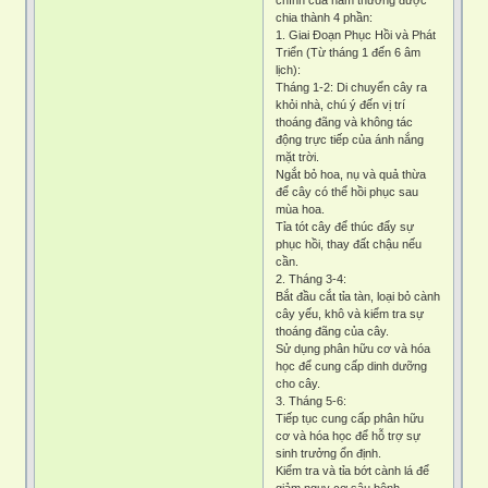
chia thành 4 phần:
1. Giai Đoạn Phục Hồi và Phát
Triển (Từ tháng 1 đến 6 âm
lịch):
Tháng 1-2: Di chuyển cây ra
khỏi nhà, chú ý đến vị trí
thoáng đãng và không tác
động trực tiếp của ánh nắng
mặt trời.
Ngắt bỏ hoa, nụ và quả thừa
để cây có thể hồi phục sau
mùa hoa.
Tỉa tót cây để thúc đẩy sự
phục hồi, thay đất chậu nếu
cần.
2. Tháng 3-4:
Bắt đầu cắt tỉa tàn, loại bỏ cành
cây yếu, khô và kiểm tra sự
thoáng đãng của cây.
Sử dụng phân hữu cơ và hóa
học để cung cấp dinh dưỡng
cho cây.
3. Tháng 5-6:
Tiếp tục cung cấp phân hữu
cơ và hóa học để hỗ trợ sự
sinh trưởng ổn định.
Kiểm tra và tỉa bớt cành lá để
giảm nguy cơ sâu bệnh.