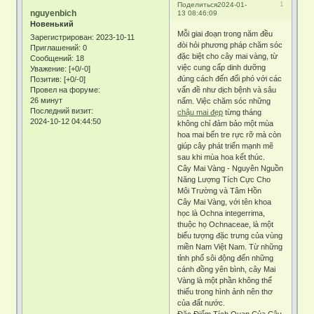
1
Поделиться
2024-01-
nguyenbich
13 08:46:09
Новенький
Mỗi giai đoạn trong năm đều
Зарегистрирован
: 2023-10-11
đòi hỏi phương pháp chăm sóc
Приглашений:
0
đặc biệt cho cây mai vàng, từ
Сообщений:
18
việc cung cấp dinh dưỡng
Уважение:
[+0/-0]
đúng cách đến đối phó với các
Позитив:
[+0/-0]
vấn đề như dịch bệnh và sâu
Провел на форуме:
26 минут
nấm. Việc chăm sóc những
Последний визит:
chậu mai đẹp
từng tháng
2024-10-12 04:44:50
không chỉ đảm bảo một mùa
hoa mai bến tre rực rỡ mà còn
giúp cây phát triển mạnh mẽ
sau khi mùa hoa kết thúc.
Cây Mai Vàng - Nguyên Nguồn
Năng Lượng Tích Cực Cho
Môi Trường và Tâm Hồn
Cây Mai Vàng, với tên khoa
học là Ochna integerrima,
thuộc họ Ochnaceae, là một
biểu tượng đặc trưng của vùng
miền Nam Việt Nam. Từ những
tỉnh phố sôi động đến những
cánh đồng yên bình, cây Mai
Vàng là một phần không thể
thiếu trong hình ảnh nên thơ
của đất nước.
Đặc Điểm Tích Quan Của Cây