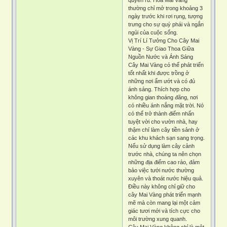
thường chỉ mở trong khoảng 3
ngày trước khi rơi rụng, tượng
trưng cho sự quý phái và ngắn
ngủi của cuộc sống.
Vị Trí Lí Tưởng Cho Cây Mai
Vàng - Sự Giao Thoa Giữa
Nguồn Nước và Ánh Sáng
Cây Mai Vàng có thể phát triển
tốt nhất khi được trồng ở
những nơi ẩm ướt và có đủ
ánh sáng. Thích hợp cho
không gian thoáng đãng, nơi
có nhiều ánh nắng mặt trời. Nó
có thể trở thành điểm nhấn
tuyệt vời cho vườn nhà, hay
thậm chí làm cây tiền sảnh ở
các khu khách sạn sang trọng.
Nếu sử dụng làm cây cảnh
trước nhà, chúng ta nên chọn
những địa điểm cao ráo, đảm
bảo việc tưới nước thường
xuyên và thoát nước hiệu quả.
Điều này không chỉ giữ cho
cây Mai Vàng phát triển mạnh
mẽ mà còn mang lại một cảm
giác tươi mới và tích cực cho
môi trường xung quanh.
Cây Mai Vàng không chỉ là một