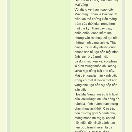
Mai Vàng
Với dáng vẻ thanh cao, cây
Mai Vàng tự hào là loại cây đa
niên, có thể chứng kiến thăng
trầm của thời gian trong hơn
một thế kỷ. Thân cây cáp,
chắc chắn, cành mềm mại
nhưng vẫn linh hoạt để tạo nên
những hình dạng tinh tế. Thân
cây xù xì và đầy những cành
nhánh tinh tế, tạo nên một hình
ảnh rực rỡ và tươi mới.
Lá đơn mọc xen kẽ, với phiến
lá hình trứng thuôn dài, mang
lại vẻ đẹp riêng biệt cho cây.
Mặt trên của lá màu xanh biếc,
trong khi mặt dưới có một ánh
vàng nhẹ, tạo nên sự hấp dẫn
đặc biệt.
Hoa Mai Vàng, với sự linh hoạt
của loài lưỡng tính, tỏa sáng từ
nách lá, hình thành thành từng
chùm hoa tinh khôi. Cấu trúc
hoa thường gồm 5 cánh nhỏ,
mỏng manh nhưng lại có thể
hiện diện đến 9-10 cánh, tạo
nên bức tranh huyền bí và
quyến rũ. Hoa Mai Vàng