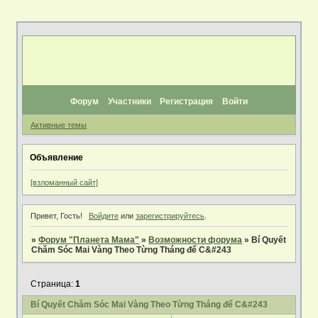
Форум
Участники
Регистрация
Войти
Активные темы
Объявление
[взломанный сайт]
Привет, Гость!
Войдите
или
зарегистрируйтесь
.
»
Форум "Планета Мама"
»
Возможности форума
»
Bí Quyết
Chăm Sóc Mai Vàng Theo Từng Tháng để C&#243
Страница:
1
Bí Quyết Chăm Sóc Mai Vàng Theo Từng Tháng để C&#243