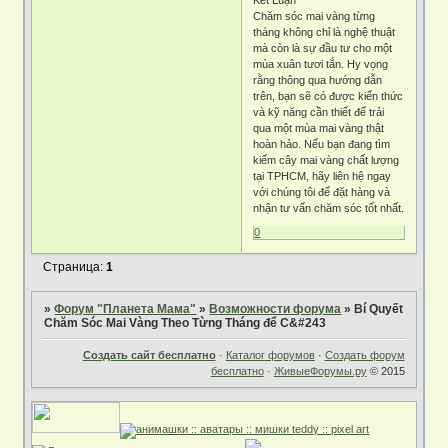
Chăm sóc mai vàng từng
tháng không chỉ là nghệ thuật
mà còn là sự đầu tư cho một
mùa xuân tươi tắn. Hy vọng
rằng thông qua hướng dẫn
trên, bạn sẽ có được kiến thức
và kỹ năng cần thiết để trải
qua một mùa mai vàng thật
hoàn hảo. Nếu bạn đang tìm
kiếm cây mai vàng chất lượng
tại TPHCM, hãy liên hệ ngay
với chúng tôi để đặt hàng và
nhận tư vấn chăm sóc tốt nhất.
0
Страница:
1
»
Форум "Планета Мама"
»
Возможности форума
»
Bí Quyết
Chăm Sóc Mai Vàng Theo Từng Tháng để C&#243
Создать сайт бесплатно
·
Каталог форумов
·
Создать форум
бесплатно
·
ЖивыеФорумы.ру
© 2015