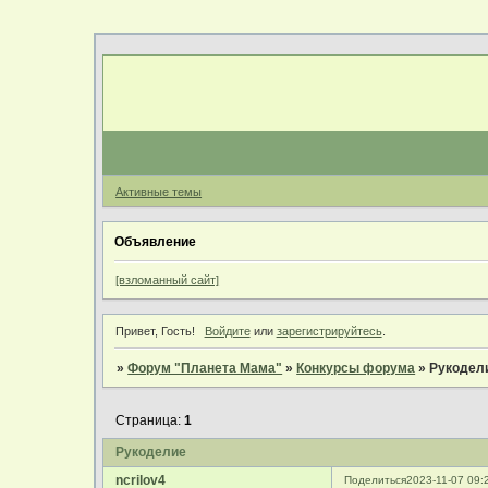
Активные темы
Объявление
[взломанный сайт]
Привет, Гость!
Войдите
или
зарегистрируйтесь
.
»
Форум "Планета Мама"
»
Конкурсы форума
»
Рукодел
Страница:
1
Рукоделие
ncrilov4
Поделиться
2023-11-07 09: