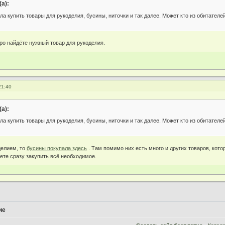
(а):
а купить товары для рукоделия, бусины, ниточки и так далее. Может кто из обитателе
тро найдёте нужный товар для рукоделия.
21:40
(а):
а купить товары для рукоделия, бусины, ниточки и так далее. Может кто из обитателе
делием, то
бусины покупала здесь
. Там помимо них есть много и других товаров, кото
ете сразу закупить всё необходимое.
ие