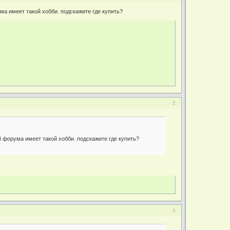
ма имеет такой хобби. подскажите где купить?
2
й форума имеет такой хобби. подскажите где купить?
3