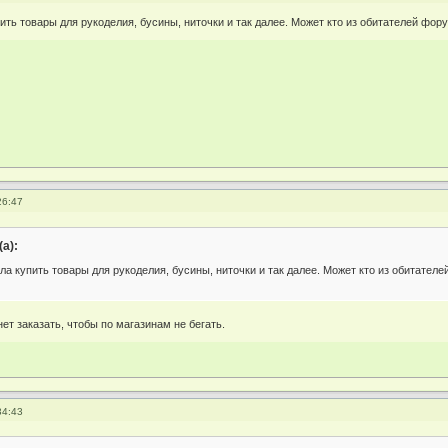
ть товары для рукоделия, бусины, ниточки и так далее. Может кто из обитателей фору
26:47
(а):
а купить товары для рукоделия, бусины, ниточки и так далее. Может кто из обитателе
ет заказать, чтобы по магазинам не бегать.
34:43