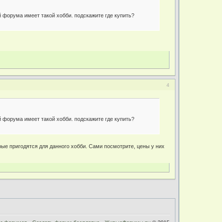
й форума имеет такой хобби. подскажите где купить?
4
й форума имеет такой хобби. подскажите где купить?
рые пригодятся для данного хобби. Сами посмотрите, цены у них