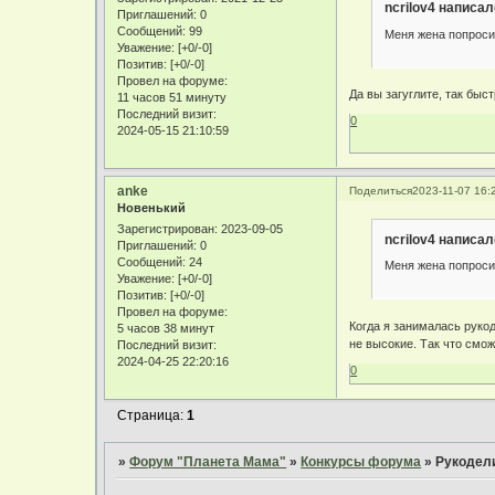
ncrilov4 написал
Приглашений:
0
Сообщений:
99
Меня жена попросил
Уважение:
[+0/-0]
Позитив:
[+0/-0]
Провел на форуме:
Да вы загуглите, так быс
11 часов 51 минуту
Последний визит:
0
2024-05-15 21:10:59
anke
Поделиться
2023-11-07 16:
Новенький
Зарегистрирован
: 2023-09-05
ncrilov4 написал
Приглашений:
0
Сообщений:
24
Меня жена попросил
Уважение:
[+0/-0]
Позитив:
[+0/-0]
Провел на форуме:
Когда я занималась руко
5 часов 38 минут
не высокие. Так что смож
Последний визит:
2024-04-25 22:20:16
0
Страница:
1
»
Форум "Планета Мама"
»
Конкурсы форума
»
Рукодел