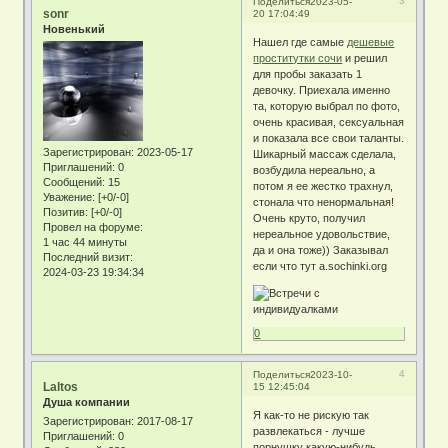
3
Поделиться
2023-05-
sonr
20 17:04:49
Новенький
Нашел где самые
дешевые
проститутки сочи
и решил
для пробы заказать 1
девочку. Приехала именно
та, которую выбрал по фото,
очень красивая, сексуальная
и показала все свои таланты.
Зарегистрирован
: 2023-05-17
Шикарный массаж сделала,
Приглашений:
0
возбудила нереально, а
Сообщений:
15
потом я ее жестко трахнул,
Уважение:
[+0/-0]
стонала что ненормальная!
Позитив:
[+0/-0]
Очень круто, получил
Провел на форуме:
нереальное удовольствие,
1 час 44 минуты
да и она тоже)) Заказывал
Последний визит:
если что тут a.sochinki.org
2024-03-23 19:34:34
0
4
Поделиться
2023-10-
Laltos
15 12:45:04
Душа компании
Я как-то не рискую так
Зарегистрирован
: 2017-08-17
развлекаться - лучше
Приглашений:
0
порнушку какую-нибудь