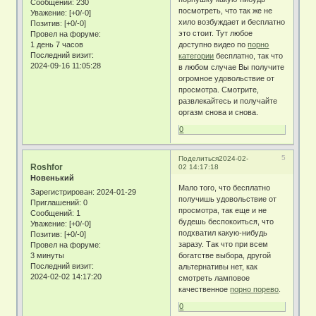
Сообщений:
230
посмотреть, что так же не
Уважение:
[+0/-0]
хило возбуждает и бесплатно
Позитив:
[+0/-0]
это стоит. Тут любое
Провел на форуме:
1 день 7 часов
доступно видео по
порно
Последний визит:
категории
бесплатно, так что
2024-09-16 11:05:28
в любом случае Вы получите
огромное удовольствие от
просмотра. Смотрите,
развлекайтесь и получайте
оргазм снова и снова.
0
5
Поделиться
2024-02-
Roshfor
02 14:17:18
Новенький
Мало того, что бесплатно
Зарегистрирован
: 2024-01-29
получишь удовольствие от
Приглашений:
0
просмотра, так еще и не
Сообщений:
1
будешь беспокоиться, что
Уважение:
[+0/-0]
подхватил какую-нибудь
Позитив:
[+0/-0]
заразу. Так что при всем
Провел на форуме:
3 минуты
богатстве выбора, другой
Последний визит:
альтернативы нет, как
2024-02-02 14:17:20
смотреть ламповое
качественное
порно порево
.
0