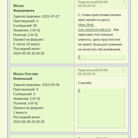
1
Поделиться
2023-05-
Miraw
03 20:25:10
Форумчанка
С этими красотками можно
Зарегистрирован
: 2021-07-07
ярко провести досуг
Приглашений:
0
https://indi-
Сообщений:
85
msk.net/shchyolkovo/
. Как
Уважение:
[+0/-0]
замечают постоянные
Позитив:
[+0/-0]
клиенты, цена проститутки
Провел на форуме:
6 часов 19 минут
не имеет большого влияния
Последний визит:
на качество обслуживания.
2024-05-06 20:46:32
0
2
Поделиться
2023-05-
Маша Носова
06 20:24:19
Новенький
Спасибо
Зарегистрирован
: 2023-05-06
Приглашений:
0
0
Сообщений:
3
Уважение:
[+0/-0]
Позитив:
[+0/-0]
Провел на форуме:
1 минуту
Последний визит:
2023-05-06 20:25:29