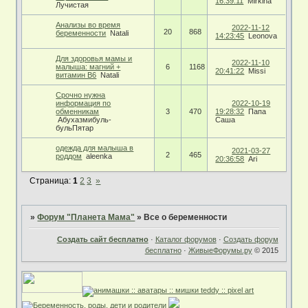
16:39:11
Mirkina
Лучистая
Анализы во время
2022-11-12
20
868
беременности
Natali
14:23:45
Leonova
Для здоровья мамы и
2022-11-10
малыша: магний +
6
1168
20:41:22
Мissi
витамин В6
Natali
Срочно нужна
информация по
2022-10-19
обменникам
3
470
19:28:32
Папа
Абухазмибуль-
Саша
бульПятар
одежда для малыша в
2021-03-27
2
465
роддом
aleenka
20:36:58
Ari
Страница:
1
2
3
»
»
Форум "Планета Мама"
»
Все о беременности
Создать сайт бесплатно
·
Каталог форумов
·
Создать форум
бесплатно
·
ЖивыеФорумы.ру
© 2015