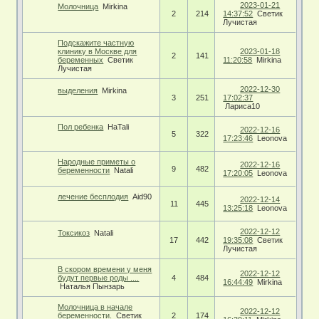
2023-01-21
Молочница
Mirkina
2
214
14:37:52
Светик
Лучистая
Подскажите частную
клинику в Москве для
2023-01-18
2
141
беременных
Светик
11:20:58
Mirkina
Лучистая
2022-12-30
выделения
Mirkina
3
251
17:02:37
Лариса10
Пол ребенка
HaTali
2022-12-16
5
322
17:23:46
Leonova
Народные приметы о
2022-12-16
9
482
беременности
Natali
17:20:05
Leonova
лечение бесплодия
Aid90
2022-12-14
11
445
13:25:18
Leonova
2022-12-12
Токсикоз
Natali
17
442
19:35:08
Светик
Лучистая
В скором времени у меня
2022-12-12
будут первые роды ....
4
484
16:44:49
Mirkina
Наталья Пынзарь
Молочница в начале
2022-12-12
беременности.
Светик
2
174