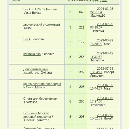
сообщение
2024-01-25
ЭКО по ОМС в России
3
640
22:21:04
Лиза Белка
Лариса10
2023-09-20
хронический эндометрит
3
221
08:15:07
Мissi
Tishkova
ЭКО
Leonova
2023-08-29
2
172
13:38:20
Мissi
2023-08-12
клиника эко
Leonova
3
253
11:31:57
Masyana
2023-07-28
Дополнительный
2
392
13:54:17
Роберт
заработок.
Gylnara
Литкович
центр лечения бесплодия
2023-07-06
2
208
в Сочи
Mirkina
15:44:27
Мissi
2023-05-19
Спорт для беременных
6
285
17:27:30
Cvetelina
ketlemekh
Есть ли в Москве
2023-05-15
хороший гинеколог?
3
203
10:52:59
ЛикаП
Светик Лучистая
Лечение бесплодия в