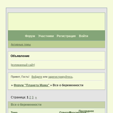
Форум
Участники
Регистрация
Войти
Активные темы
Объявление
[взломанный сайт]
Привет, Гость!
Войдите
или
зарегистрируйтесь
.
»
Форум "Планета Мама"
»
Все о беременности
Страница:
1
2
3
»
Все о беременности
Последнее
Тема
Ответов
Просмотров