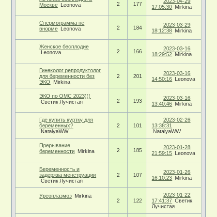
2023-04-29
2
177
Москве
Leonova
17:05:30
Mirkina
Спермограмма не
2023-03-29
2
184
внорме
Leonova
18:12:38
Mirkina
Женское бесплодие
2023-03-16
2
166
Leonova
18:29:52
Mirkina
Гинеколог репродуктолог
2023-03-16
для беременности без
2
201
14:50:16
Leonova
ЭКО
Mirkina
ЭКО по ОМС 2023)))
2023-03-16
2
193
Светик Лучистая
13:40:46
Mirkina
Где купить куртку для
2023-02-26
беременных?
2
101
13:38:31
NatalyaWW
NatalyaWW
Прерывание
2023-01-28
2
185
беременности
Mirkina
21:59:15
Leonova
Беременность и
2023-01-26
задержка менструации
2
107
16:10:23
Mirkina
Светик Лучистая
2023-01-22
Уреоплазмоз
Mirkina
2
122
17:41:37
Светик
Лучистая