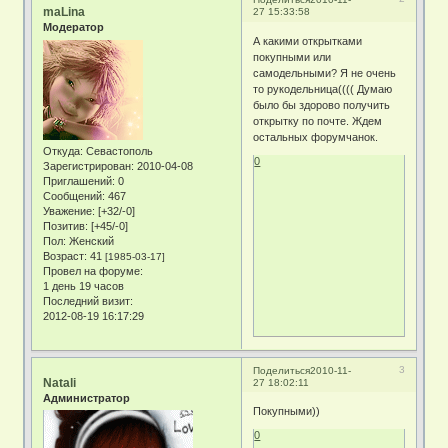
maLina
27 15:33:58
Модератор
А какими открытками
покупными или
самодельными? Я не очень
то рукодельница(((( Думаю
было бы здорово получить
открытку по почте. Ждем
остальных форумчанок.
Откуда:
Севастополь
0
Зарегистрирован
: 2010-04-08
Приглашений:
0
Сообщений:
467
Уважение:
[+32/-0]
Позитив:
[+45/-0]
Пол:
Женский
Возраст:
41
[1985-03-17]
Провел на форуме:
1 день 19 часов
Последний визит:
2012-08-19 16:17:29
3
Поделиться
2010-11-
Natali
27 18:02:11
Администратор
Покупными))
0