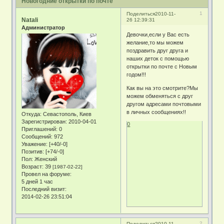
Новогодние открытки по почте
1
Поделиться
2010-11-
Natali
26 12:39:31
Администратор
Девочки,если у Вас есть
желание,то мы можем
поздравить друг друга и
наших деток с помощью
открытки по почте с Новым
годом!!!
Как вы на это смотрите?Мы
можем обменяться с друг
другом адресами почтовыми
в личных сообщениях!!
Откуда:
Севастополь, Киев
Зарегистрирован
: 2010-04-01
0
Приглашений:
0
Сообщений:
972
Уважение:
[+40/-0]
Позитив:
[+74/-0]
Пол:
Женский
Возраст:
39
[1987-02-22]
Провел на форуме:
5 дней 1 час
Последний визит:
2014-02-26 23:51:04
2
Поделиться
2010-11-