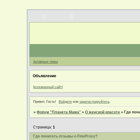
Активные темы
Объявление
[взломанный сайт]
Привет, Гость!
Войдите
или
зарегистрируйтесь
.
»
Форум "Планета Мама"
»
О женской красоте
»
Где поч
Страница:
1
Где почитать отзывы о FineProxy?