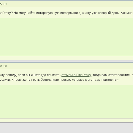
27:31
ineProxy? Не могу найти интересующую информацию, а ищу уже который день. Как мне 
41:58
ому поводу, если вы ищите где почитать
отзывы о FineProxy
, тогда вам стоит посетить
слуги. К тому же тут есть бесплатные прокси, которые могут вам пригодится.