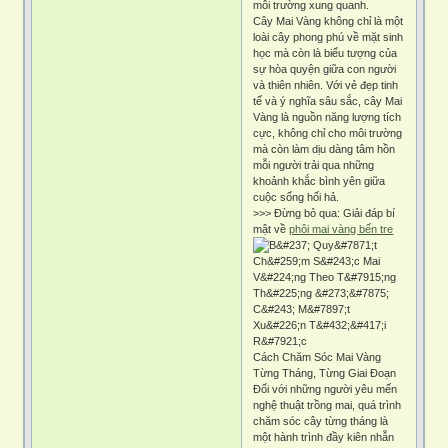
môi trường xung quanh.
Cây Mai Vàng không chỉ là một
loài cây phong phú về mặt sinh
học mà còn là biểu tượng của
sự hòa quyện giữa con người
và thiên nhiên. Với vẻ đẹp tinh
tế và ý nghĩa sâu sắc, cây Mai
Vàng là nguồn năng lượng tích
cực, không chỉ cho môi trường
mà còn làm dịu dàng tâm hồn
mỗi người trải qua những
khoảnh khắc bình yên giữa
cuộc sống hối hả.
>>> Đừng bỏ qua: Giải đáp bí
mật về
phôi mai vàng bến tre
Cách Chăm Sóc Mai Vàng
Từng Tháng, Từng Giai Đoạn
Đối với những người yêu mến
nghệ thuật trồng mai, quá trình
chăm sóc cây từng tháng là
một hành trình đầy kiên nhẫn