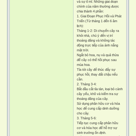
và sự tỉ mỉ. Những giai đoạn
chính của năm thường được
chia thành 4 phần:
1. Giai Đoạn Phục Hồi và Phát
Triển (Từ tháng 1 đến 6 âm
lịch):
Tháng 1-2: Di chuyển cây ra
khỏi nhà, chú ý đến vị trí
thoáng đãng và không tác
động trực tiếp của ánh nắng
mặt trời.
Ngắt bỏ hoa, nụ và quả thừa
để cây có thể hồi phục sau
mùa hoa.
Tỉa tót cây để thúc đẩy sự
phục hồi, thay đất chậu nếu
cần.
2. Tháng 3-4:
Bắt đầu cắt tỉa tàn, loại bỏ cành
cây yếu, khô và kiểm tra sự
thoáng đãng của cây.
Sử dụng phân hữu cơ và hóa
học để cung cấp dinh dưỡng
cho cây.
3. Tháng 5-6:
Tiếp tục cung cấp phân hữu
cơ và hóa học để hỗ trợ sự
sinh trưởng ổn định.