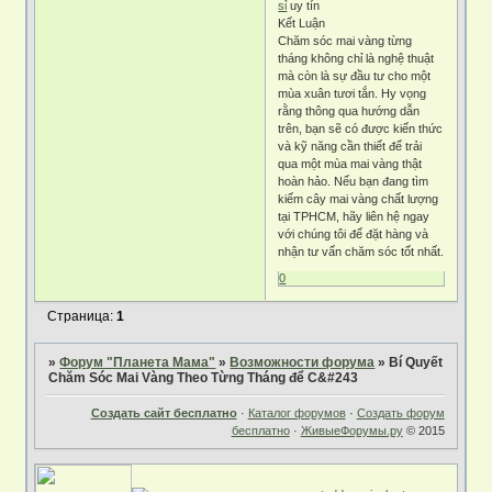
sỉ
uy tín
Kết Luận
Chăm sóc mai vàng từng
tháng không chỉ là nghệ thuật
mà còn là sự đầu tư cho một
mùa xuân tươi tắn. Hy vọng
rằng thông qua hướng dẫn
trên, bạn sẽ có được kiến thức
và kỹ năng cần thiết để trải
qua một mùa mai vàng thật
hoàn hảo. Nếu bạn đang tìm
kiếm cây mai vàng chất lượng
tại TPHCM, hãy liên hệ ngay
với chúng tôi để đặt hàng và
nhận tư vấn chăm sóc tốt nhất.
0
Страница:
1
»
Форум "Планета Мама"
»
Возможности форума
»
Bí Quyết
Chăm Sóc Mai Vàng Theo Từng Tháng để C&#243
Создать сайт бесплатно
·
Каталог форумов
·
Создать форум
бесплатно
·
ЖивыеФорумы.ру
© 2015