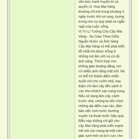
nên bức tranh huyền bí và
quyến rũ. Hoa Mai Vàng
thường chỉ mở trong khoảng 3
ngày trước khi rơi rụng, tượng
trưng cho sự quý phái và ngắn
ngủi của cuộc sống.
Vị Trí Lí Tưởng Cho Cây Mai
Vàng - Sự Giao Thoa Giữa
Nguồn Nước và Ánh Sáng
Cây Mai Vàng có thể phát triển
tốt nhất khi được trồng ở
những nơi ẩm ướt và có đủ
ánh sáng. Thích hợp cho
không gian thoáng đãng, nơi
có nhiều ánh nắng mặt trời. Nó
có thể trở thành điểm nhấn
tuyệt vời cho vườn nhà, hay
thậm chí làm cây tiền sảnh ở
các khu khách sạn sang trọng.
Nếu sử dụng làm cây cảnh
trước nhà, chúng ta nên chọn
những địa điểm cao ráo, đảm
bảo việc tưới nước thường
xuyên và thoát nước hiệu quả.
Điều này không chỉ giữ cho
cây Mai Vàng phát triển mạnh
mẽ mà còn mang lại một cảm
giác tươi mới và tích cực cho