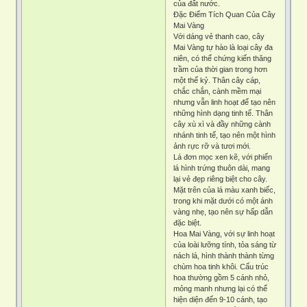
của đất nước.
Đặc Điểm Tích Quan Của Cây
Mai Vàng
Với dáng vẻ thanh cao, cây
Mai Vàng tự hào là loại cây đa
niên, có thể chứng kiến thăng
trầm của thời gian trong hơn
một thế kỷ. Thân cây cáp,
chắc chắn, cành mềm mại
nhưng vẫn linh hoạt để tạo nên
những hình dạng tinh tế. Thân
cây xù xì và đầy những cành
nhánh tinh tế, tạo nên một hình
ảnh rực rỡ và tươi mới.
Lá đơn mọc xen kẽ, với phiến
lá hình trứng thuôn dài, mang
lại vẻ đẹp riêng biệt cho cây.
Mặt trên của lá màu xanh biếc,
trong khi mặt dưới có một ánh
vàng nhẹ, tạo nên sự hấp dẫn
đặc biệt.
Hoa Mai Vàng, với sự linh hoạt
của loài lưỡng tính, tỏa sáng từ
nách lá, hình thành thành từng
chùm hoa tinh khôi. Cấu trúc
hoa thường gồm 5 cánh nhỏ,
mỏng manh nhưng lại có thể
hiện diện đến 9-10 cánh, tạo