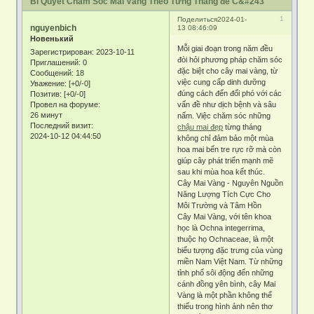
Bí Quyết Chăm Sóc Mai Vàng Theo Từng Tháng để C&#243
1
Поделиться
2024-01-
nguyenbich
13 08:46:09
Новенький
Mỗi giai đoạn trong năm đều
Зарегистрирован
: 2023-10-11
đòi hỏi phương pháp chăm sóc
Приглашений:
0
đặc biệt cho cây mai vàng, từ
Сообщений:
18
việc cung cấp dinh dưỡng
Уважение:
[+0/-0]
đúng cách đến đối phó với các
Позитив:
[+0/-0]
vấn đề như dịch bệnh và sâu
Провел на форуме:
26 минут
nấm. Việc chăm sóc những
Последний визит:
chậu mai đẹp
từng tháng
2024-10-12 04:44:50
không chỉ đảm bảo một mùa
hoa mai bến tre rực rỡ mà còn
giúp cây phát triển mạnh mẽ
sau khi mùa hoa kết thúc.
Cây Mai Vàng - Nguyên Nguồn
Năng Lượng Tích Cực Cho
Môi Trường và Tâm Hồn
Cây Mai Vàng, với tên khoa
học là Ochna integerrima,
thuộc họ Ochnaceae, là một
biểu tượng đặc trưng của vùng
miền Nam Việt Nam. Từ những
tỉnh phố sôi động đến những
cánh đồng yên bình, cây Mai
Vàng là một phần không thể
thiếu trong hình ảnh nên thơ