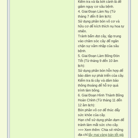
Kiểm tra và tỉa bớt cành lá để
giảm nguy cơ sâu bệnh.
4. Giai Đoạn Làm Nụ (Từ
tháng 7 đến 8 âm lịch):
Sử dụng phân bón vô cơ và
hữu cơ để kích thích nụ hoa tự
nhiên.
Tránh bấm đọt cây, tập trung
vào chăm sóc cây để ngăn
chặn sự xâm nhập của sâu
bệnh.
5. Giai Đoạn Làm Bông Đón
Tết (Từ tháng 9 đến 10 âm
lịch):
Sử dụng phân bón hỗn hợp để
bảo đảm sự phát triển của cây.
Kiểm tra lá cây và đảm bảo
thông thoáng để hỗ trợ quá
trình làm bông.
6. Giai Đoạn Hình Thành Bông
Hoàn Chỉnh (Từ tháng 11 đến
12 âm lịch):
Bón phân vô cơ để thúc đẩy
sức khỏe của cây.
Hạn chế sử dụng phân đạm để
tránh làm mất sức cho cây.
>>> Xem thêm: Chia sẻ những
địa chỉ
lấy mai vàng bán tết giá