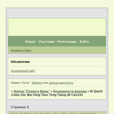
Форум
Участники
Регистрация
Войти
Активные темы
Объявление
[взломанный сайт]
Привет, Гость!
Войдите
или
зарегистрируйтесь
.
»
Форум "Планета Мама"
»
Возможности форума
»
Bí Quyết
Chăm Sóc Mai Vàng Theo Từng Tháng để C&#243
Страница:
1